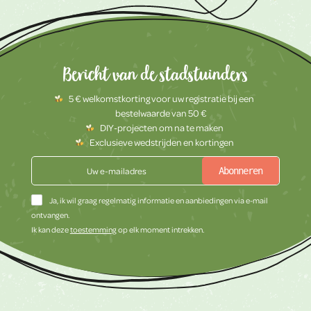
Bericht van de stadstuinders
5 € welkomstkorting voor uw registratie bij een
bestelwaarde van 50 €
DIY-projecten om na te maken
Exclusieve wedstrijden en kortingen
Abonneren
Ja, ik wil graag regelmatig informatie en aanbiedingen via e-mail
ontvangen.
Ik kan deze
toestemming
op elk moment intrekken.