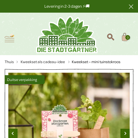
Ga
Levering in 2-3 dagen ⚡🚚
naar
inhoud
0
Thuis
Kweekset als cadeau-idee
Kweekset – mini tuinstokroos
Duitse verpakking