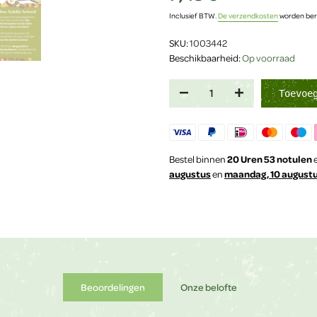
Inclusief BTW.
De verzendkosten
worden bere
SKU:
1003442
Beschikbaarheid:
Op voorraad
Toevoe
Bestel binnen
20 Uren 53 notulen
e
augustus
en
maandag, 10 august
Beoordelingen
Onze belofte