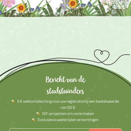
Bericht van de
stadstuinders
5 € welkomstkorting voor uw registratie bij een bestelwaarde
van 50 €
DIY-projecten om na te maken
Exclusieve wedstrijden en kortingen