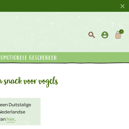
0
romotionele geschenken
 snack voor vogels
 een Duitstalige
n Nederlandse
 dan
hier
.