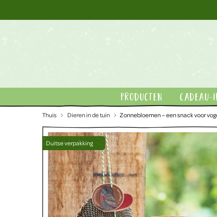
Ga
naar
inhoud
Producten
Cadeau-i
Thuis
Dieren in de tuin
Zonnebloemen – een snack voor vog
Duitse verpakking