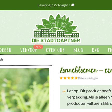
Levering in 2-3 dagen ⚡🚚
-76 %
deeën
Verkoop
Over ons
Blog
B2B
P
els
Zonnebloemen – een
18 beoordelingen
Let op: Dit product heeft
verpakking. Als je allee
producten wilt zien, klik