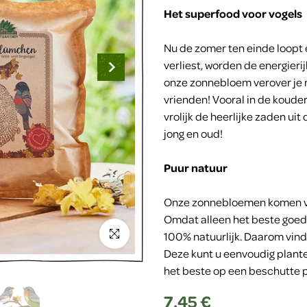
Het superfood voor vogels
Nu de zomer ten einde loopt
verliest, worden de energier
onze zonnebloem verover je 
vrienden! Vooral in de koude
vrolijk de heerlijke zaden u
jong en oud!
Puur natuur
Onze zonnebloemen komen van
Omdat alleen het beste goed 
Klik om te vergroten
100% natuurlijk. Daarom vindt
Deze kunt u eenvoudig plante
het beste op een beschutte pl
7,45 €