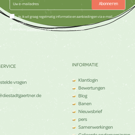
Abonneren
Ja, ik wil graag regelmatig informatie en aanbiedingen via e-mail
ontvangen.
Ik kan deze
toestemming
op elk moment intrekken.
INFORMATIE
SERVICE
Klantlogin
stelde vragen
Bewertungen
@diestadtgaertner.de
Blog
Banen
Nieuwsbrief
pers
Samenwerkingen
Gelieerde ondernemingen