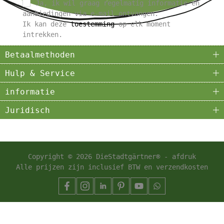
Ja, ik wil graag regelmatig informatie en
aanbiedingen via e-mail ontvangen.
Ik kan deze
toestemming
op elk moment
intrekken.
Betaalmethoden
Hulp & Service
informatie
Juridisch
Copyright © 2026 DieStadtgärtner® -
afdruk
Alle prijzen zijn inclusief BTW en
verzendkosten