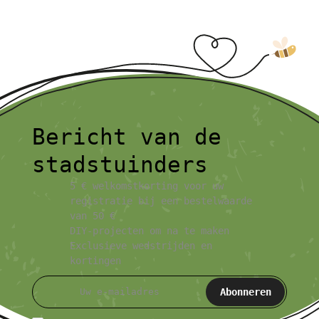
Bericht van de
stadstuinders
5 € welkomstkorting voor uw
registratie bij een bestelwaarde
van 50 €
DIY-projecten om na te maken
Exclusieve wedstrijden en
kortingen
Abonneren