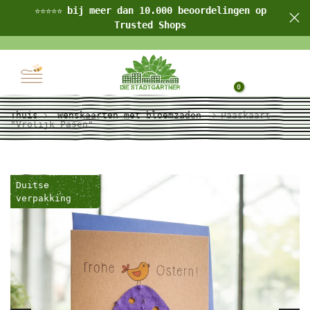
bij meer dan 10.000 beoordelingen op
⭐⭐⭐⭐⭐
Ga
Trusted Shops
naar
inhoud
0
Thuis
Wenskaarten met bloemzaden
Paaskaart
"Vrolijk Pasen"
Duitse
verpakking