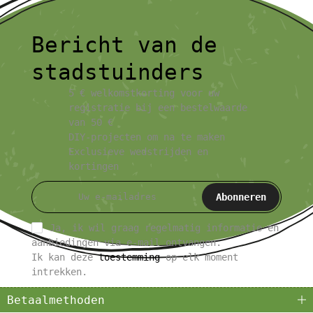
Bericht van de
stadstuinders
5 € welkomstkorting voor uw
registratie bij een bestelwaarde
van 50 €
DIY-projecten om na te maken
Exclusieve wedstrijden en
kortingen
Abonneren
Ja, ik wil graag regelmatig informatie en
aanbiedingen via e-mail ontvangen.
Ik kan deze
toestemming
op elk moment
intrekken.
Betaalmethoden