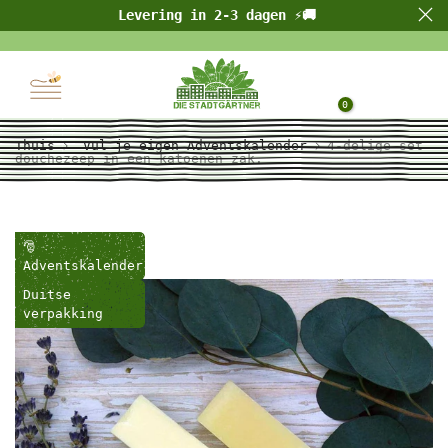
bij meer dan 10.000 beoordelingen op
Levering in 2-3 dagen ⚡🚚
⭐⭐⭐⭐⭐
Ga
Trusted Shops
naar
inhoud
0
Thuis
Vul je eigen Adventskalender
4-delige set
douchezeep in een katoenen zak.
🎅
Adventskalender
Duitse
verpakking